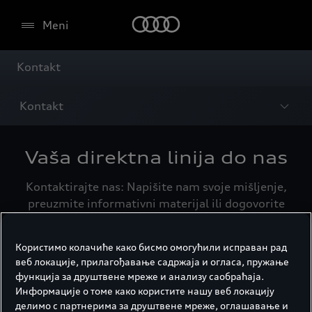
Meni
Kontakt
Kontakt
Vaša direktna linija do nas
Kontaktirajte nas: Napišite nam svoje mišljenje,
preuzmite informativni materijal ili dogovorite
termin za servis.
Користимо колачиће како бисмо омогућили исправан рад
веб локације, прилагођавање садржаја и огласа, пружање
Info materijal
функција за друштвене мреже и анализу саобраћаја.
Информације о томе како користите нашу веб локацију
Kataloge i cenovnike za svaki model možete
делимо с партнерима за друштвене мреже, оглашавање и