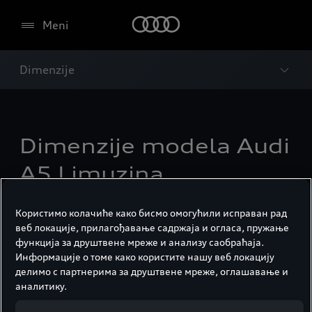
Meni
Dimenzije
Dimenzije modela Audi
A5 Limuzina.
Користимо колачиће како бисмо омогућили исправан рад
веб локације, прилагођавање садржаја и огласа, пружање
функција за друштвене мреже и анализу саобраћаја.
Информације о томе како користите нашу веб локацију
делимо с партнерима за друштвене мреже, оглашавање и
аналитику.