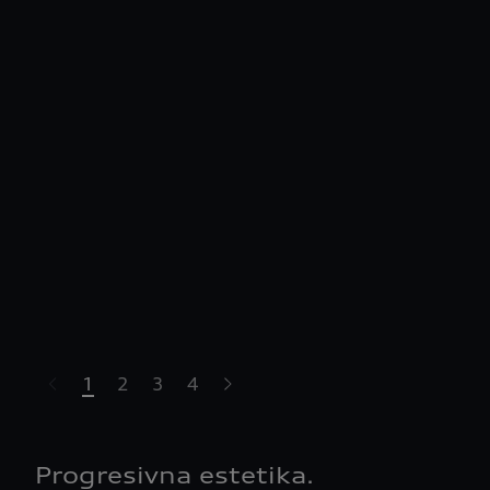
1
2
3
4
Progresivna estetika.