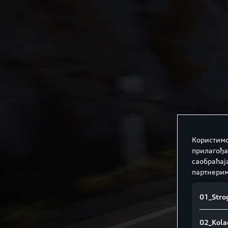
Користимо
прилагођа
саобраћај
партнерим
01_Strog
02_Kolač