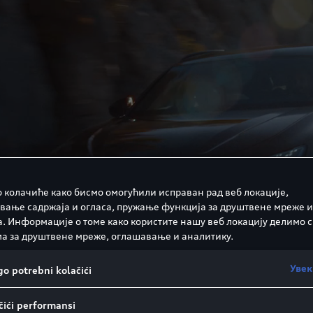
 колачиће како бисмо омогућили исправан рад веб локације,
вање садржаја и огласа, пружање функција за друштвене мреже и
а. Информације о томе како користите нашу веб локацију делимо с
а за друштвене мреже, оглашавање и аналитику.
Увек
o potrebni kolačići
ići performansi