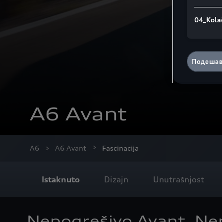
04_Kola
Подешав
A6 Avant
A6
A6 Avant
Fascinacija
Istaknuto
Dizajn
Unutrašnjost
Nepogrešivo Avant. Ne