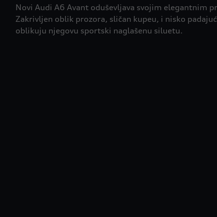
Novi Audi A6 Avant oduševljava svojim elegantnim p
Zakrivljen oblik prozora, sličan kupeu, i nisko padajuć
oblikuju njegovu sportski naglašenu siluetu.