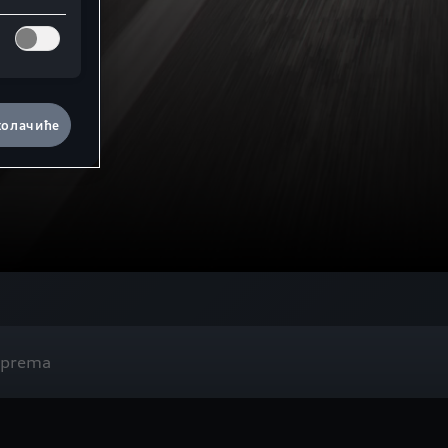
колачиће
oprema