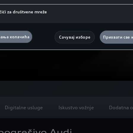
čići za društvene mreže
ања колачића
Сачувај изборе
Прихвати све 
Digitalne usluge
Iskustvo vožnje
Dodatna 
pogrešivo Audi.