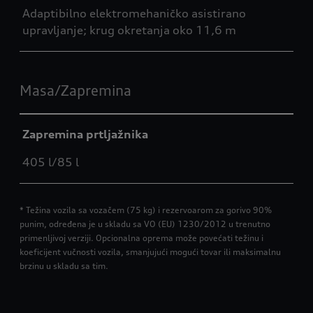
Adaptibilno elektromehaničko asistirano
upravljanje; krug okretanja oko 11,6 m
Masa/Zapremina
Zapremina prtljažnika
405 l/85 l
* Težina vozila sa vozačem (75 kg) i rezervoarom za gorivo 90%
punim, određena je u skladu sa VO (EU) 1230/2012 u trenutno
primenljivoj verziji. Opcionalna oprema može povećati težinu i
koeficijent vučnosti vozila, smanjujući mogući tovar ili maksimalnu
brzinu u skladu sa tim.