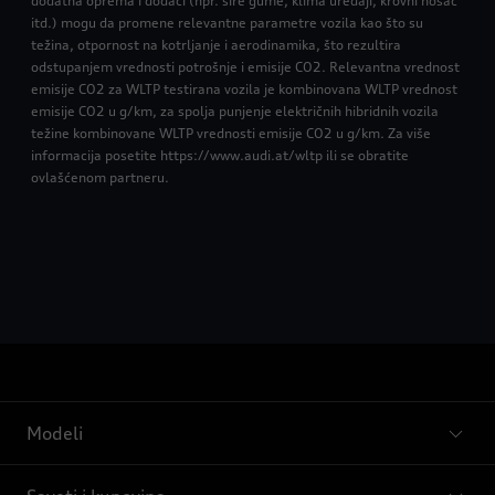
dodatna oprema i dodaci (npr. šire gume, klima uređaji, krovni nosač
itd.) mogu da promene relevantne parametre vozila kao što su
težina, otpornost na kotrljanje i aerodinamika, što rezultira
odstupanjem vrednosti potrošnje i emisije CO2. Relevantna vrednost
emisije CO2 za WLTP testirana vozila je kombinovana WLTP vrednost
emisije CO2 u g/km, za spolja punjenje električnih hibridnih vozila
težine kombinovane WLTP vrednosti emisije CO2 u g/km. Za više
informacija posetite https://www.audi.at/wltp ili se obratite
ovlašćenom partneru.
Modeli