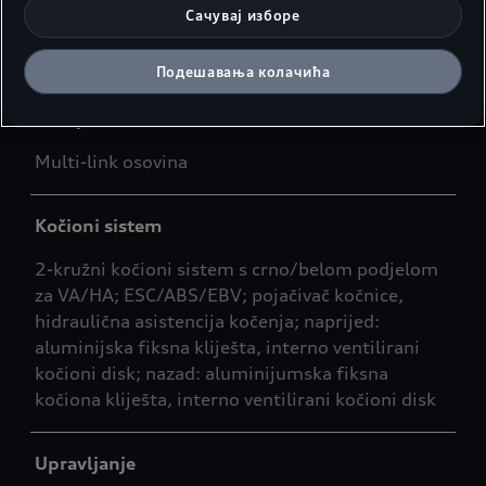
Prednja osovina
Сачувај изборе
Dupla/dvostruka viljuška
Подешавања колачића
Zadnja osovina
Multi-link osovina
Kočioni sistem
2-kružni kočioni sistem s crno/belom podjelom
za VA/HA; ESC/ABS/EBV; pojačivač kočnice,
hidraulična asistencija kočenja; naprijed:
aluminijska fiksna kliješta, interno ventilirani
kočioni disk; nazad: aluminijumska fiksna
kočiona kliješta, interno ventilirani kočioni disk
Upravljanje