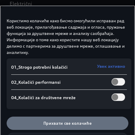
Električni
Користимо колачиће како бисмо омогућили исправан рад
Maksimalni obrtni moment
веб локације, прилагођавање садржаја и огласа, пружање
640 Nm
функција за друштвене мреже и анализу саобраћаја.
Информације о томе како користите нашу веб локацију
делимо с партнерима за друштвене мреже, оглашавање и
Tip baterije
аналитику.
Litijum-jon
Увек активно
01_Strogo potrebni kolačići
Kapacitet Brutto baterije
02_Kolačići performansi
93,4 kWh
04_Kolačići za društvene mreže
Oprema za sletanje/upravljanje
Прихвати све колачиће