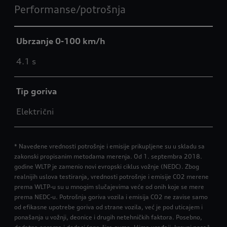
Performanse/potrošnja
Ubrzanje 0-100 km/h
4.1 s
Tip goriva
Električni
* Navedene vrednosti potrošnje i emisije prikupljene su u skladu sa
zakonski propisanim metodama merenja. Od 1. septembra 2018.
godine WLTP je zamenio novi evropski ciklus vožnje (NEDC). Zbog
realnijih uslova testiranja, vrednosti potrošnje i emisije CO2 merene
prema WLTP-u su u mnogim slučajevima veće od onih koje se mere
prema NEDC-u. Potrošnja goriva vozila i emisija CO2 ne zavise samo
od efikasne upotrebe goriva od strane vozila, već je pod uticajem i
ponašanja u vožnji, deonice i drugih netehničkih faktora. Posebno,