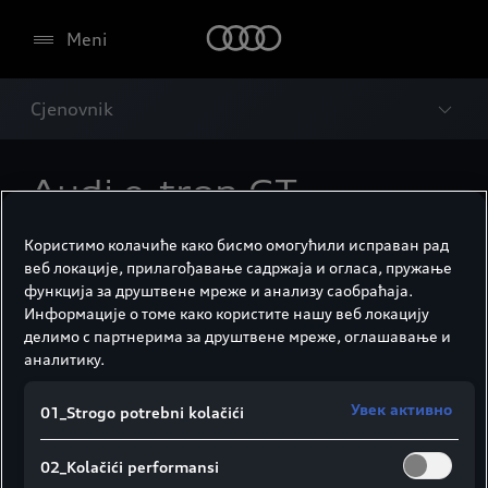
Meni
Cjenovnik
Audi e-tron GT
Dobro se informišite pre donošenja odluke.
Користимо колачиће како бисмо омогућили исправан рад
веб локације, прилагођавање садржаја и огласа, пружање
функција за друштвене мреже и анализу саобраћаја.
Информације о томе како користите нашу веб локацију
делимо с партнерима за друштвене мреже, оглашавање и
Preuzmite cjenovnik
аналитику.
Pretražite brzo sve informacije ili ih sami
Увек активно
01_Strogo potrebni kolačići
odštampajte.
02_Kolačići performansi
Cjenovnik za pregled i preuzimanje u PDF formatu