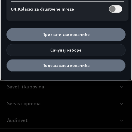
04_Kolačići za društvene mreže
Прихвати све колачиће
Сачувај изборе
Подешавања колачића
Modeli
Saveti i kupovina
Servis i oprema
Audi svet