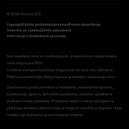
© 2026 Porsche SCG
Copyright
Zaštita podataka
Impressum
Pravno obaveštenje
Smernice za Cookies
Zaštita uzbunjivača
Informacije o bezbednosti proizvoda
Sve navedene cene su neobvezujuće, preporučene maloprodajne
cene uključujući PDV.
U retkim slučajevima postoji mogućnost da cene nisu aktuelne.
Molimo kontaktirajte Vašeg trgovca za detaljnu kalkulaciju cene.
Zadržavamo pravo promena u modelima, varijantama opreme,
konstrukciji, opremi, tehničkim podacima, cenama i greškama
prilikom unosa podataka. Prikazana vozila u nekim slučajevima
prikazuju dodatnu opremu koju je moguće naručiti uz doplatu i koja
možda nije dostupna za sve varijante modela.