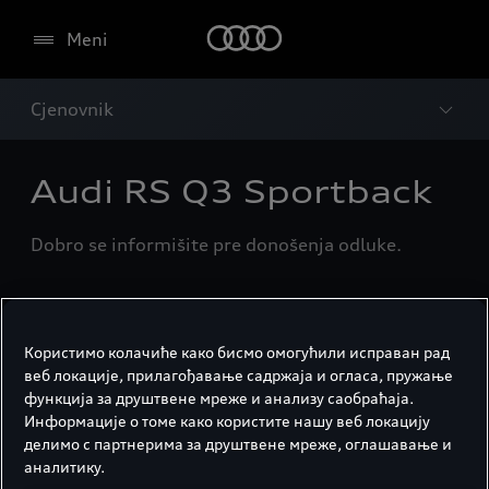
Meni
Cjenovnik
Audi RS Q3 Sportback
Dobro se informišite pre donošenja odluke.
Preuzmite cjenovnik
Користимо колачиће како бисмо омогућили исправан рад
веб локације, прилагођавање садржаја и огласа, пружање
Pretražite brzo sve informacije ili ih sami
функција за друштвене мреже и анализу саобраћаја.
odštampajte.
Информације о томе како користите нашу веб локацију
делимо с партнерима за друштвене мреже, оглашавање и
аналитику.
U pripremi