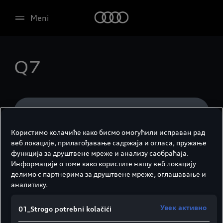
Meni
Q7
Otvoriti filter
Користимо колачиће како бисмо омогућили исправан рад
Q7
Resetovati filter
веб локације, прилагођавање садржаја и огласа, пружање
функција за друштвене мреже и анализу саобраћаја.
Results (1)
Информације о томе како користите нашу веб локацију
делимо с партнерима за друштвене мреже, оглашавање и
аналитику.
Увек активно
01_Strogo potrebni kolačići