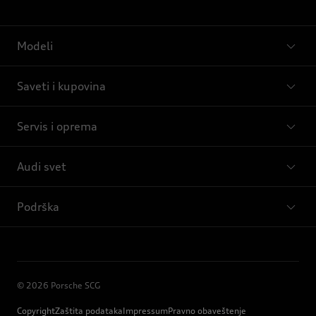
Modeli
Saveti i kupovina
Servis i oprema
Audi svet
Podrška
© 2026 Porsche SCG
Copyright
Zaštita podataka
Impressum
Pravno obaveštenje