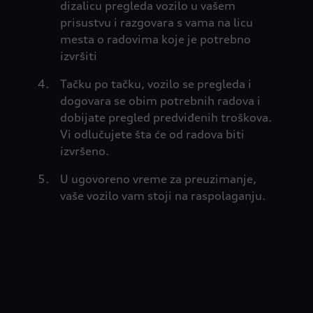
dizalicu pregleda vozilo u vašem
prisustvu i razgovara s vama na licu
mesta o radovima koje je potrebno
izvršiti
Tačku po tačku, vozilo se pregleda i
dogovara se obim potrebnih radova i
dobijate pregled predviđenih troškova.
Vi odlučujete šta će od radova biti
izvršeno.
U ugovoreno vreme za preuzimanje,
vaše vozilo vam stoji na raspolaganju.