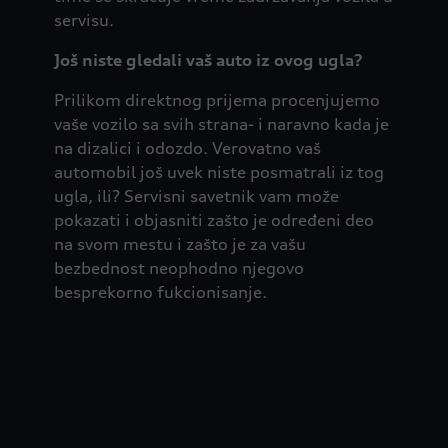
servisu.
Još niste gledali vaš auto iz ovog ugla?
Prilikom direktnog prijema procenjujemo
vaše vozilo sa svih strana- i naravno kada je
na dizalici i odozdo. Verovatno vaš
automobil još uvek niste posmatrali iz tog
ugla, ili? Servisni savetnik vam može
pokazati i objasniti zašto je određeni deo
na svom mestu i zašto je za vašu
bezbednost neophodno njegovo
besprekorno fukcionisanje.