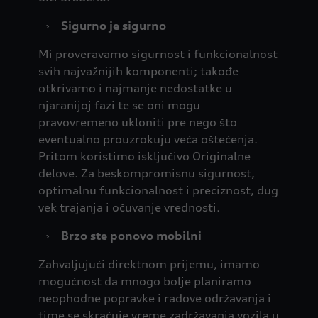
›
Sigurno je sigurno
Mi proveravamo sigurnost i funkcionalnost
svih najvažnijih komponenti; takođe
otkrivamo i najmanje nedostatke u
njaranijoj fazi te se oni mogu
pravovremeno ukloniti pre nego što
eventualno prouzrokuju veća oštećenja.
Pritom koristimo isključivo Originalne
delove. Za beskompromisnu sigurnost,
optimalnu funkcionalnost i preciznost, dug
vek trajanja i očuvanje vrednosti.
›
Brzo ste ponovo mobilni
Zahvaljujući direktnom prijemu, imamo
mogućnost da mnogo bolje planiramo
neophodne popravke i radove održavanja i
time se skraćuje vreme zadržavanja vozila u