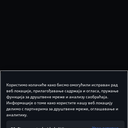
Користимо колачиће како бисмо омогућили исправан рад
веб локације, прилагођавање садржаја и огласа, пружање
функција за друштвене мреже и анализу саобраћаја.
Izdvojićemo vreme za
Информације о томе како користите нашу веб локацију
делимо с партнерима за друштвене мреже, оглашавање и
Vas
аналитику.
U Audi Servisu se zalažemo za kvalitet,
Увек активно