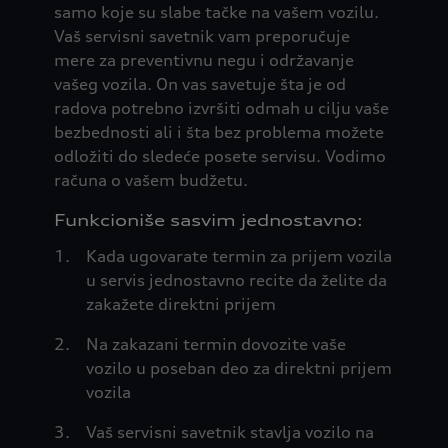
samo koje su slabe tačke na vašem vozilu.
Vaš servisni savetnik vam preporučuje
mere za preventivnu negu i održavanje
vašeg vozila. On vas savetuje šta je od
radova potrebno izvršiti odmah u cilju vaše
bezbednosti ali i šta bez problema možete
odložiti do sledeće posete servisu. Vodimo
računa o vašem budžetu.
Funkcioniše sasvim jednostavno:
Kada ugovarate termin za prijem vozila
u servis jednostavno recite da želite da
zakažete direktni prijem
Na zakazani termin dovozite vaše
vozilo u poseban deo za direktni prijem
vozila
Vaš servisni savetnik stavlja vozilo na