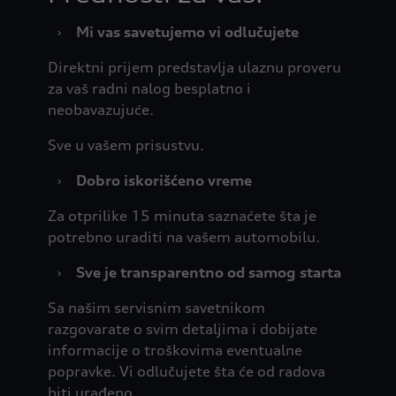
›
Mi vas savetujemo vi odlučujete
Direktni prijem predstavlja ulaznu proveru
za vaš radni nalog besplatno i
neobavazujuće.
Sve u vašem prisustvu.
›
Dobro iskorišćeno vreme
Za otprilike 15 minuta saznaćete šta je
potrebno uraditi na vašem automobilu.
›
Sve je transparentno od samog starta
Sa našim servisnim savetnikom
razgovarate o svim detaljima i dobijate
informacije o troškovima eventualne
popravke. Vi odlučujete šta će od radova
biti urаđeno.