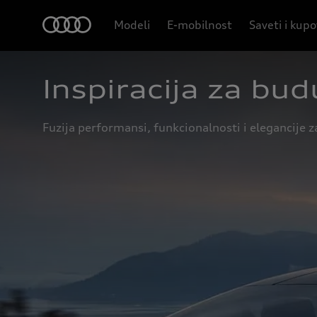
Modeli
E-mobilnost
Saveti i kup
Inspiracija za bu
Fuzija performansi, funkcionalnosti i elegancije