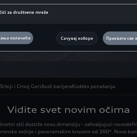
čići za društvene mreže
ања колачића
Сачувај изборе
Прихвати све 
Srbiji i Crnoj Gori
Audi karijera
Kodeks ponašanja
Vidite svet novim očima
i životni stil dostiže novu dimenziju - zahvaljujući nov
u terenske vožnje i panoramskim krovom od 360°. Novo kon