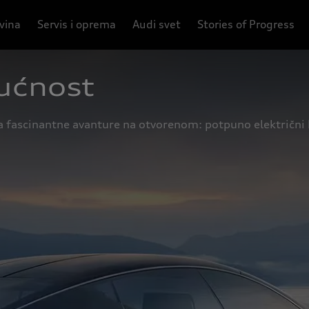
ovina
Servis i oprema
Audi svet
Stories of Progress
dućnost
 za fascinantne avanture na otvorenom: potpuno električni