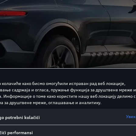
 колачиће како бисмо омогућили исправан рад веб локације,
вање садржаја и огласа, пружање функција за друштвене мреже и
а. Информације о томе како користите нашу веб локацију делимо с
а за друштвене мреже, оглашавање и аналитику.
Увек
o potrebni kolačići
ići performansi