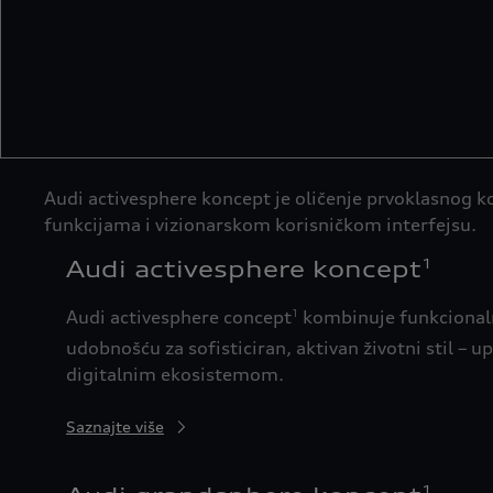
Audi activesphere koncept je oličenje prvoklasnog kon
funkcijama i vizionarskom korisničkom interfejsu.
Audi activesphere koncept
1
Audi activesphere concept
kombinuje funkcionaln
1
udobnošću za sofisticiran, aktivan životni stil – 
digitalnim ekosistemom.
Saznajte više
1