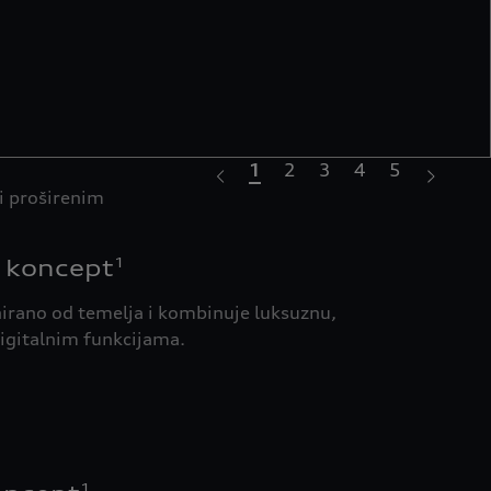
1
2
3
4
5
́i proširenim
Redef
koris
 koncept
1
nirano od temelja i kombinuje luksuznu,
igitalnim funkcijama.
1