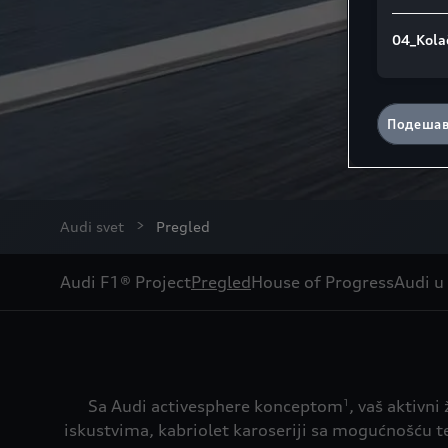
04_Kola
Подешав
Audi svet
Pregled
Audi F1® Project
Pregled
House of Progress
Audi u 
Sa Audi activesphere konceptom
, vaš aktivn
1
iskustvima, kabriolet karoseriji sa mogućnošć