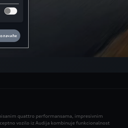
колачиће
odefinisanim quattro performansama, impresivnim
ceptno vozilo iz Audija kombinuje funkcionalnost