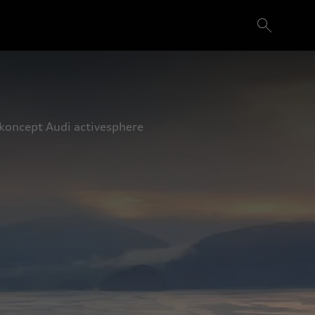
 koncept Audi activesphere