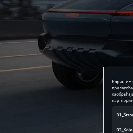
Користимо
прилагођа
саобраћај
партнерим
01_Strog
02_Kolač