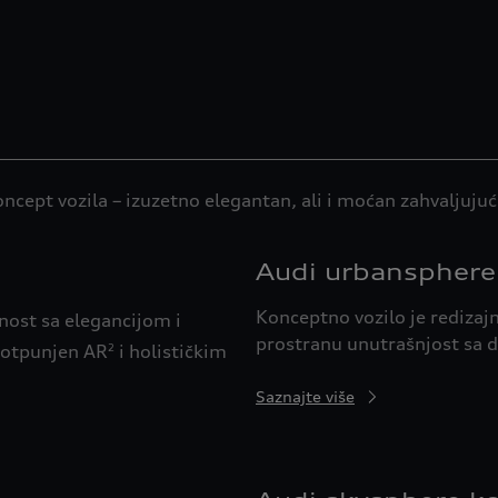
cept vozila – izuzetno elegantan, ali i moćan zahvaljujuc
Audi urbansphere
Konceptno vozilo je redizaj
ost sa elegancijom i
prostranu unutrašnjost sa d
upotpunjen AR
i holističkim
2
Saznajte više