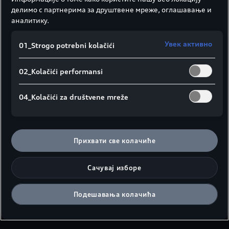
делимо с партнерима за друштвене мреже, оглашавање и
аналитику.
Kočni diskovi i obloge
Увек активно
01_Strogo potrebni kolačići
Saznajte više
Filter za prašinu i polen
02_Kolačići performansi
Saznajte više
04_Kolačići za društvene mreže
Metlice brisača
Saznajte više
Прихвати све колачиће
Vetrobransko staklo
Сачувај изборе
Saznajte više
Подешавања колачића
Akumulatori