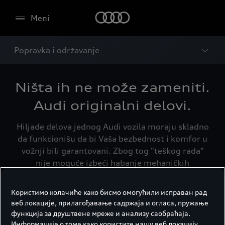
Meni
Popravka i održavanje
Ništa ih ne može zameniti.
Audi originalni delovi.
Hiljade delova jednog Audi vozila moraju skladno
da funkcionišu da bi Vaša bezbednost i komfor u
vožnji bili garantovani. Zbog tog "teškog rada"
nije moguće izbeći habanje mehaničkih
komponenti koje je uslovljeno korišćenjem. Da bi
se vrednost vozila, komfor i sigurnost što duže
Користимо колачиће како бисмо омогућили исправан рад
održali potrebno je prilikom zamene koristiti
веб локације, прилагођавање садржаја и огласа, пружање
kvalitetne rezervne delove.
функција за друштвене мреже и анализу саобраћаја.
Информације о томе како користите нашу веб локацију