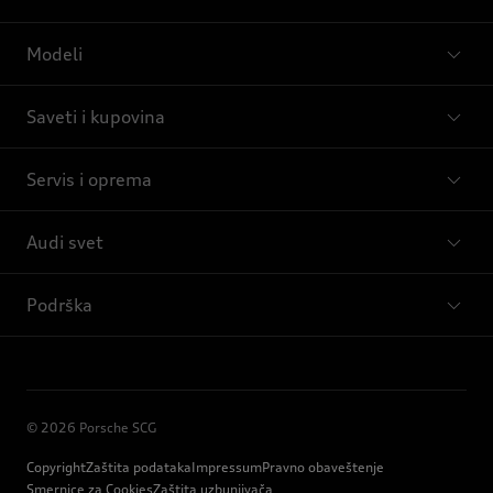
Modeli
Saveti i kupovina
Servis i oprema
Audi svet
Podrška
© 2026 Porsche SCG
Copyright
Zaštita podataka
Impressum
Pravno obaveštenje
Smernice za Cookies
Zaštita uzbunjivača