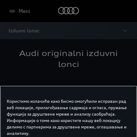
Meni
Izduvni lonac
Audi originalni izduvni
lonci
Користимо колачиће како бисмо омогућили исправан рад
веб локације, прилагођавање садржаја и огласа, пружање
функција за друштвене мреже и анализу саобраћаја.
Информације о томе како користите нашу веб локацију
делимо с партнерима за друштвене мреже, оглашавање и
аналитику.