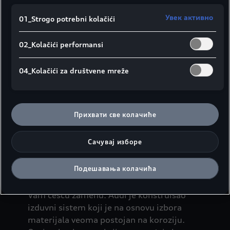
Увек активно
01_Strogo potrebni kolačići
02_Kolačići performansi
04_Kolačići za društvene mreže
Прихвати све колачиће
Сачувај изборе
Kvalitet izduvnog sistema odlučujući je
Подешавања колачића
kriterijum za njegovu dugovečnost. Odluka
o izboru kvalitetnog proizvoda uštedeće
Vam češću zamenu. Audi je konstruisao
izduvni sistem koji je na osnovu izbora
materijala veoma postojan na koroziju.