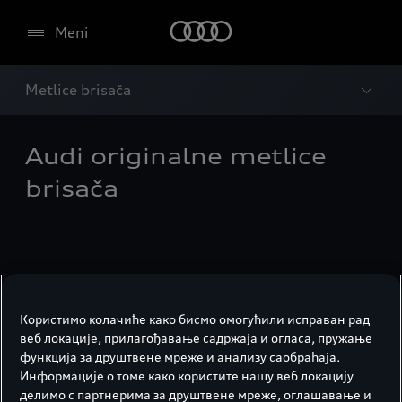
Meni
Metlice brisača
Audi originalne metlice
brisača
Користимо колачиће како бисмо омогућили исправан рад
веб локације, прилагођавање садржаја и огласа, пружање
функција за друштвене мреже и анализу саобраћаја.
Информације о томе како користите нашу веб локацију
делимо с партнерима за друштвене мреже, оглашавање и