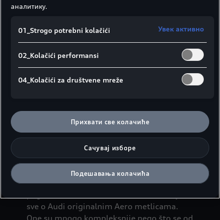
аналитику.
Увек активно
01_Strogo potrebni kolačići
02_Kolačići performansi
04_Kolačići za društvene mreže
Прихвати све колачиће
Сачувај изборе
Čista stvar.
Često se dešava da se se izgubi
Подешавања колачића
preglednost. A kako ne biste izgubili i
pogled kroz vetrobransko staklo, saznajte
sve o Audi originalnim Aero metlicama.
One su mnogo kompleksnije nego što se od