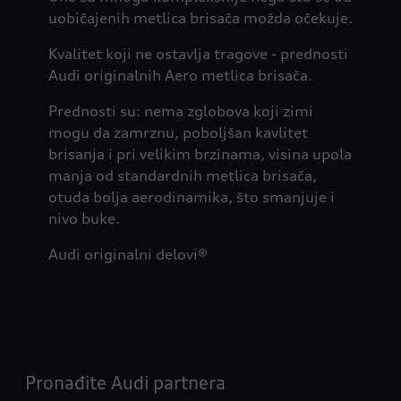
uobičajenih metlica brisača možda očekuje.
Kvalitet koji ne ostavlja tragove - prednosti
Audi originalnih Aero metlica brisača.
Prednosti su: nema zglobova koji zimi
mogu da zamrznu, poboljšan kavlitet
brisanja i pri velikim brzinama, visina upola
manja od standardnih metlica brisača,
otuda bolja aerodinamika, što smanjuje i
nivo buke.
Audi originalni delovi®
Pronađite Audi partnera