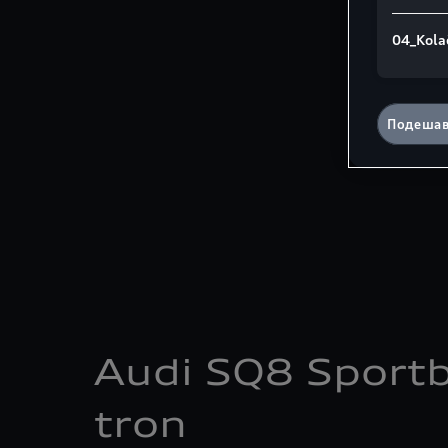
04_Kola
Подешав
Audi SQ8 Sportb
tron