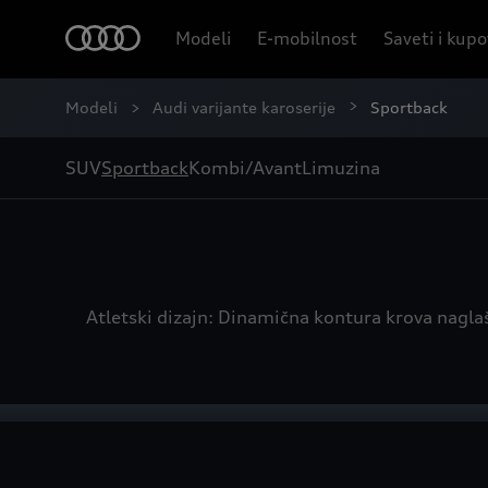
Modeli
E-mobilnost
Saveti i kup
Modeli
Audi varijante karoserije
Sportback
SUV
Sportback
Kombi/Avant
Limuzina
Atletski dizajn: Dinamična kontura krova nagla