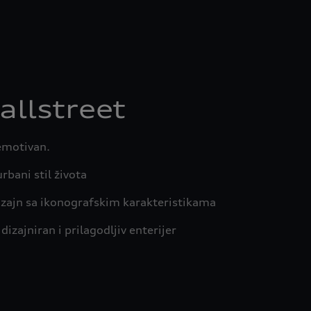
allstreet
emotivan.
urbani stil života
izajn sa ikonografskim karakteristikama
izajniran i prilagodljiv enterijer