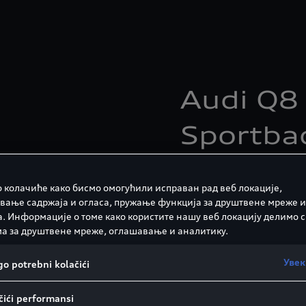
Audi Q8 
Sportba
Električan i pun divnih 
 колачиће како бисмо омогућили исправан рад веб локације,
›
Dizajniran za buduc
вање садржаја и огласа, пружање функција за друштвене мреже и
а. Информације о томе како користите нашу веб локацију делимо с
›
Elektrifikujući obl
а за друштвене мреже, оглашавање и аналитику.
Увек
o potrebni kolačići
Saznajte više
ići performansi