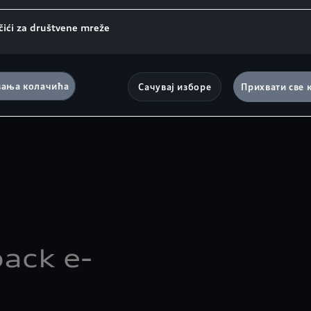
čići za društvene mreže
ања колачића
Сачувај изборе
Прихвати све 
ack e-