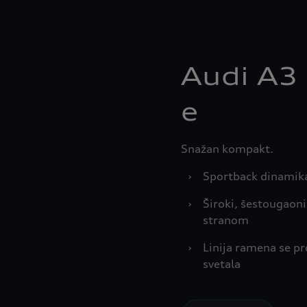
Audi A3
e
Snažan kompakt.
›
Sportback dinamika 
›
Široki, šestougaon
stranom
›
Linija ramena se pr
svetala