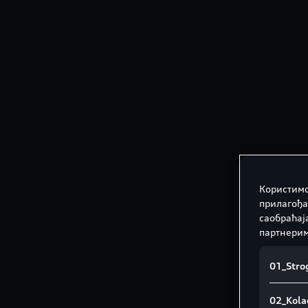
Користимо
прилагођа
саобраћај
партнерим
01_Strog
02_Kolač