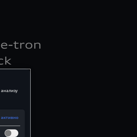
e-tron
ck
detalja.
́nost
 анализу
ik kupea
 активно