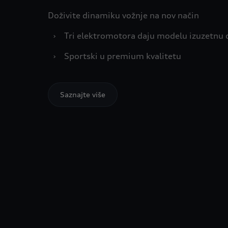
Doživite dinamiku vožnje na nov način
›
Tri elektromotora daju modelu izuzetnu
›
Sportski u premium kvalitetu
Saznajte više