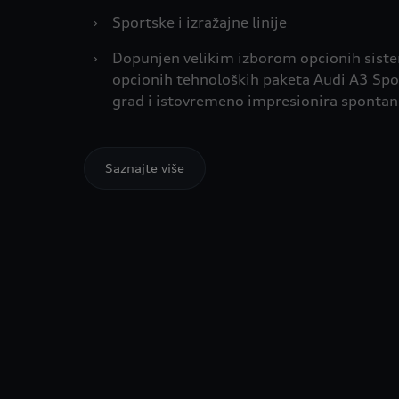
›
Sportske i izražajne linije
›
Dopunjen velikim izborom opcionih siste
opcionih tehnoloških paketa Audi A3 Spor
grad i istovremeno impresionira spontan
Saznajte više