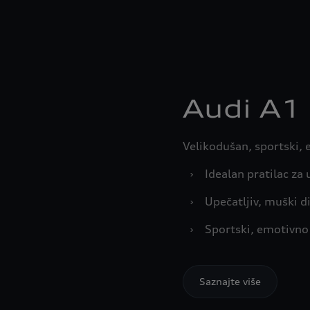
Audi A1 
Velikodušan, sportski, 
›
Idealan pratilac za 
›
Upečatljiv, muški d
›
Sportski, emotivno d
Saznajte više