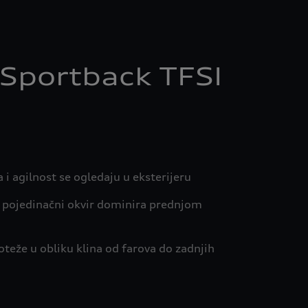
 Sportback TFSI
i agilnost se ogledaju u eksterijeru
i pojedinačni okvir dominira prednjom
oteže u obliku klina od farova do zadnjih