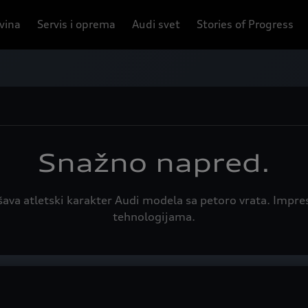
ovina
Servis i oprema
Audi svet
Stories of Progress
Snažno napred.
šava atletski karakter Audi modela sa petoro vrata. Impre
tehnologijama.