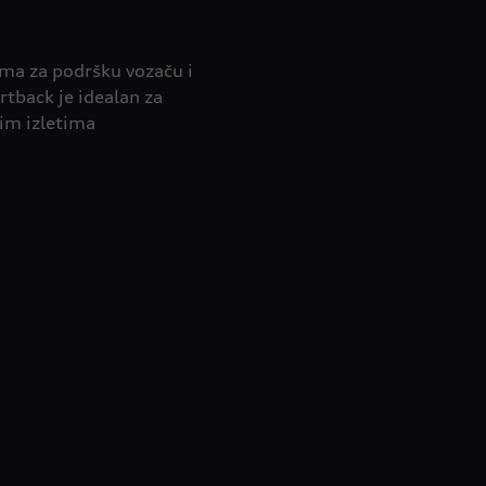
ma za podršku vozaču i
tback je idealan za
im izletima